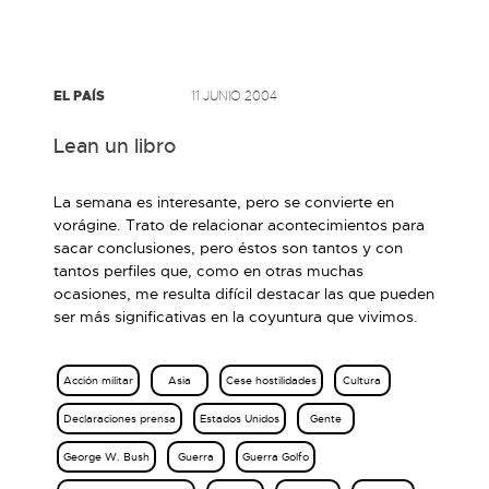
EL PAÍS
11 JUNIO 2004
Lean un libro
La semana es interesante, pero se convierte en
vorágine. Trato de relacionar acontecimientos para
sacar conclusiones, pero éstos son tantos y con
tantos perfiles que, como en otras muchas
ocasiones, me resulta difícil destacar las que pueden
ser más significativas en la coyuntura que vivimos.
Acción militar
Asia
Cese hostilidades
Cultura
Declaraciones prensa
Estados Unidos
Gente
George W. Bush
Guerra
Guerra Golfo