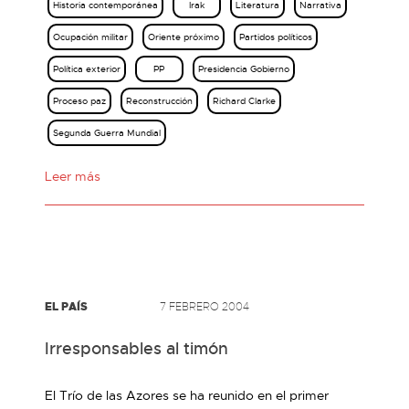
Historia contemporánea
Irak
Literatura
Narrativa
Ocupación militar
Oriente próximo
Partidos políticos
Política exterior
PP
Presidencia Gobierno
Proceso paz
Reconstrucción
Richard Clarke
Segunda Guerra Mundial
Leer más
EL PAÍS
7 FEBRERO 2004
Irresponsables al timón
El Trío de las Azores se ha reunido en el primer