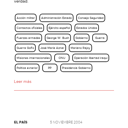
verdad.
Acción militar
Administración Estado
Consejo Seguridad
Contactos oficiales
Ejército español
Estados Unidos
Fuerzas armadas
George W. Bush
Gobierno
Guerra
Guerra Golfo
José María Aznar
Mariano Rajoy
Misiones internacionales
ONU
Operación libertad iraquí
Política exterior
PP
Presidencia Gobierno
Leer más
EL PAÍS
5 NOVIEMBRE 2004