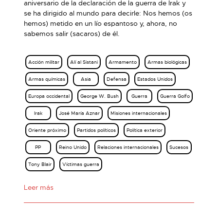
aniversario de la declaración de la guerra de Irak y
se ha dirigido al mundo para decirle: Nos hemos (os
hemos) metido en un lío espantoso y, ahora, no
sabemos salir (sacaros) de él.
Acción militar
Alí al Sistani
Armamento
Armas biológicas
Armas químicas
Asia
Defensa
Estados Unidos
Europa occidental
George W. Bush
Guerra
Guerra Golfo
Irak
José María Aznar
Misiones internacionales
Oriente próximo
Partidos políticos
Política exterior
PP
Reino Unido
Relaciones internacionales
Sucesos
Tony Blair
Víctimas guerra
Leer más