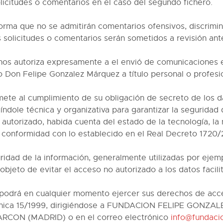
olicitudes o comentarios en el caso del segundo fichero.
forma que no se admitirán comentarios ofensivos, discrimin
as solicitudes o comentarios serán sometidos a revisión an
o nos autoriza expresamente a el envió de comunicaciones e
n Felipe Gonzalez Márquez a título personal o profesio
al cumplimiento de su obligación de secreto de los dat
ndole técnica y organizativa para garantizar la seguridad 
 autorizado, habida cuenta del estado de la tecnología, la
e conformidad con lo establecido en el Real Decreto 1720
ridad de la información, generalmente utilizadas por ejemp
bjeto de evitar el acceso no autorizado a los datos facili
podrá en cualquier momento ejercer sus derechos de acces
ánica 15/1999, dirigiéndose a FUNDACION FELIPE GONZALEZ
CON (MADRID) o en el correo electrónico
info@fundaci