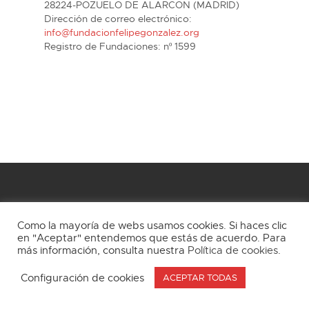
28224-POZUELO DE ALARCON (MADRID)
Dirección de correo electrónico:
info@fundacionfelipegonzalez.org
Registro de Fundaciones: nº 1599
Como la mayoría de webs usamos cookies. Si haces clic
en "Aceptar" entendemos que estás de acuerdo. Para
más información, consulta nuestra
Política de cookies
.
Legezko abisua
Pribatutasun Politika
Jabetza intelektualari buruzko politika
Cookies
Configuración de cookies
ACEPTAR TODAS