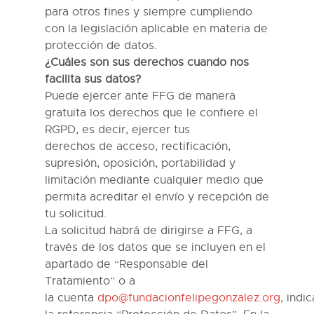
para otros fines
y
siempre
cumpliendo
con
la legislación aplicable en materia de
protección de datos.
¿Cuáles son sus derechos cuando nos
facilita sus datos?
Puede ejercer
ante
FFG
de manera
gratuita
los d
erechos que le confiere el
RGPD, es decir, ejercer t
us
derechos
de
acceso, rectificación,
supresión, oposición, portabilidad y
limitación
mediante cualquier medio que
permita acreditar el envío y recepción de
tu solicitud.
La solicitud habrá de dirigirse a
FFG
, a
través de los datos que se incluyen en el
apartado de “Responsable del
Tratamiento”
o a
la
cuenta
dpo@fundacionfelipegonzalez.org
,
indi