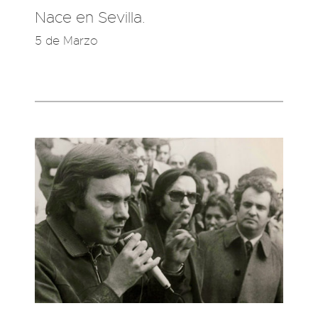
Nace en Sevilla.
5 de Marzo