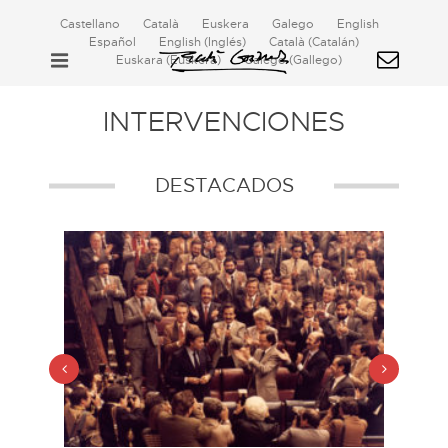
Castellano
Català
Euskera
Galego
English
Español
English
(
Inglés
)
Català
(
Catalán
)
Euskara
(
Euskera
)
Galego
(
Gallego
)
INTERVENCIONES
DESTACADOS