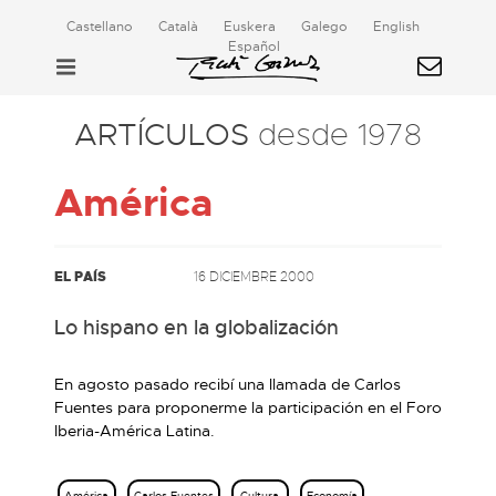
Castellano
Català
Euskera
Galego
English
Español
ARTÍCULOS
desde 1978
América
EL PAÍS
16 DICIEMBRE 2000
Lo hispano en la globalización
En agosto pasado recibí una llamada de Carlos
Fuentes para proponerme la participación en el Foro
Iberia-América Latina.
América
Carlos Fuentes
Cultura
Economía