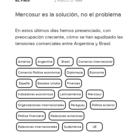
EL PAÍS
2 AGOSTO 1999
Mercosur es la solución, no el problema
En estos últimos días hemos presenciado, con
preocupación creciente, cómo se han agudizado las
tensiones comerciales entre Argentina y Brasil.
América
Argentina
Brasil
Comercio internacional
Comercio Política económica
Diplomacia
Economía
España
Estados Unidos
Finanzas
Indicadores económicos
Latinoamérica
Mercosur
Organizaciones internacionales
Paraguay
Política exterior
Política financiera
Relaciones exteriores
Relaciones internacionales
Sudamérica
UE