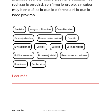
rechaza la otredad, se afirma lo propio, sin saber
muy bien qué es lo que lo diferencia ni lo que lo
hace próximo.
América
Augusto Pinochet
Caso Pinochet
Casos judiciales
Cooperación policial
España
Extradiciones
Juicios
Justicia
Latinoamérica
Política exterior
Proceso judicial
Relaciones exteriores
Sanciones
Sentencias
Leer más