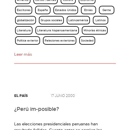
Escritores
España
Estados Unidos
Etnias
Gente
globalización
Grupos sociales
Latinoamérica
Latinos
Literatura
Literatura hispanoamericana
Minorías étnicas
Política exterior
Relaciones exteriores
Sociedad
Leer más
EL PAÍS
17 JUNIO 2000
¿Perú im-posible?
Las elecciones presidenciales peruanas han