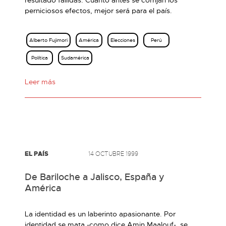
resultado fallidas. Cuanto antes se corrijan los
perniciosos efectos, mejor será para el país.
Alberto Fujimori
América
Elecciones
Perú
Política
Sudamérica
Leer más
EL PAÍS
14 OCTUBRE 1999
De Bariloche a Jalisco, España y
América
La identidad es un laberinto apasionante. Por
identidad se mata -como dice Amin Maalouf-, se