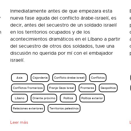
Inmediatamente antes de que empezara esta
y
nueva fase aguda del conflicto árabe-israelí, es
decir, antes del secuestro de un soldado israelí
n
en los territorios ocupados y de los
acontecimientos dramáticos en el Líbano a partir
del secuestro de otros dos soldados, tuve una
discusión no querida por mí con el embajador
israelí.
Asia
Cisjordania
Conflicto árabe-israelí
Conflictos
Conflictos fronterizos
Franja Gaza Israel
Fronteras
Geopolítica
Líbano
Oriente próximo
Política
Política exterior
Relaciones exteriores
Territorios palestinos
Leer más