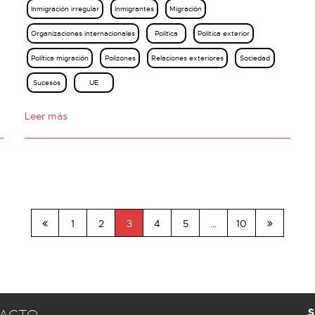
Inmigración irregular
Inmigrantes
Migración
Organizaciones internacionales
Política
Política exterior
Política migración
Polizones
Relaciones exteriores
Sociedad
Sucesos
UE
Leer más
1
2
3
4
5
…
10
S