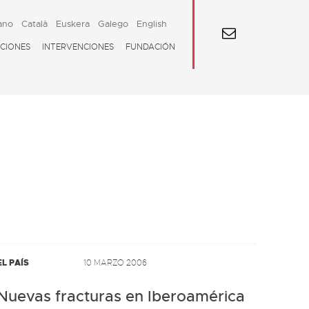
ano
Català
Euskera
Galego
English
CIONES
INTERVENCIONES
FUNDACIÓN
EL PAÍS
10 MARZO 2006
Nuevas fracturas en Iberoamérica