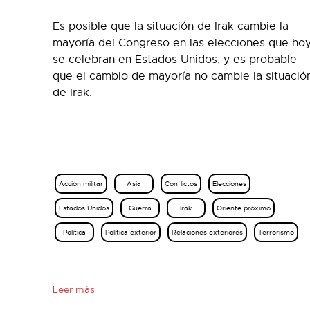
Es posible que la situación de Irak cambie la
mayoría del Congreso en las elecciones que ho
se celebran en Estados Unidos, y es probable
que el cambio de mayoría no cambie la situació
de Irak.
Acción militar
Asia
Conflictos
Elecciones
Estados Unidos
Guerra
Irak
Oriente próximo
Política
Política exterior
Relaciones exteriores
Terrorismo
Leer más