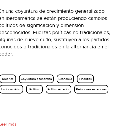
En una coyuntura de crecimiento generalizado
en Iberoamérica se están produciendo cambios
políticos de significación y dimensión
desconocidos. Fuerzas políticas no tradicionales,
algunas de nuevo cuño, sustituyen a los partidos
conocidos o tradicionales en la alternancia en el
poder.
América
Coyuntura económica
Economía
Finanzas
Latinoamérica
Política
Política exterior
Relaciones exteriores
Leer más