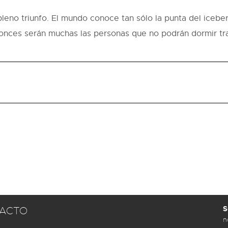
leno triunfo. El mundo conoce tan sólo la punta del icebe
ntonces serán muchas las personas que no podrán dormir tra
S
ACTO
n