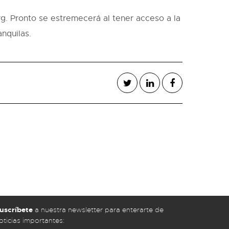
rg. Pronto se estremecerá al tener acceso a la
nquilas.
uscríbete
a nuestra newsletter para enterarte de
oticias importantes: