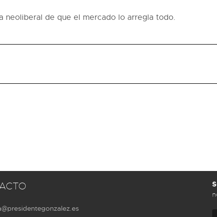
a neoliberal de que el mercado lo arregla todo.
S
ACTO
n
a@presidentegonzalez.es