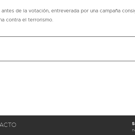
ía antes de la votación, entreverada por una campaña consi
a contra el terrorismo.
S
ACTO
n