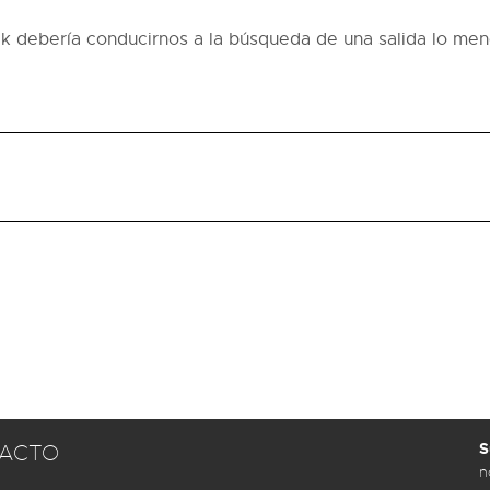
rak debería conducirnos a la búsqueda de una salida lo me
S
ACTO
n