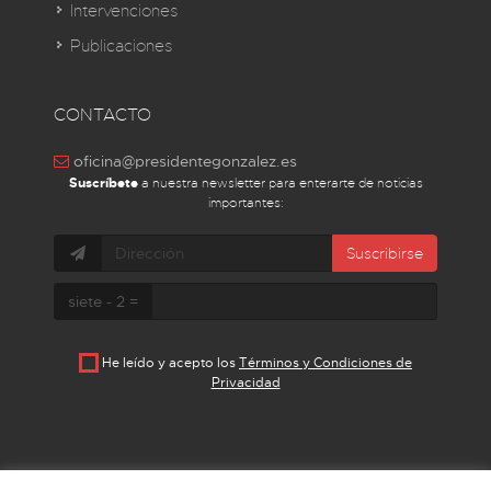
Intervenciones
Publicaciones
CONTACTO
oficina@presidentegonzalez.es
Suscríbete
a nuestra newsletter para enterarte de noticias
importantes:
Suscribirse
siete - 2 =
He leído y acepto los
Términos y Condiciones de
Privacidad