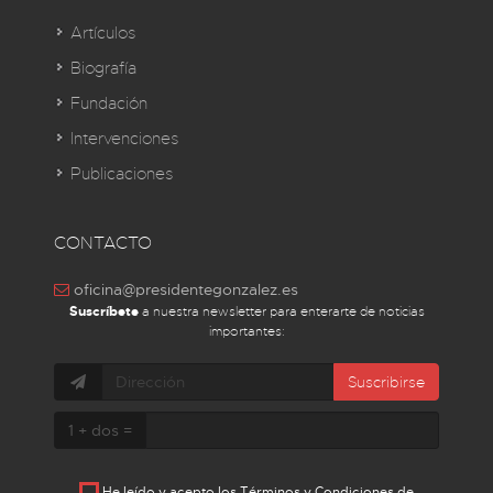
Artículos
Biografía
Fundación
Intervenciones
Publicaciones
CONTACTO
oficina@presidentegonzalez.es
Suscríbete
a nuestra newsletter para enterarte de noticias
importantes:
Suscribirse
1 + dos =
He leído y acepto los
Términos y Condiciones de