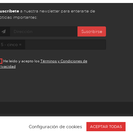
uscríbete
a nuestra newsletter para enterarte de
oticias importantes:
Suscribirse
5 - cinco =
He leído y acepto los
Términos y Condiciones de
rivacidad
Configuración de cookies
ACEPTAR TODAS