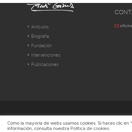
CONT
oficin
Artículos
Biografía
Fundación
Intervenciones
Publicaciones
Como la mayoría de webs usamos cookies. Si haces clic e
información, consulta nuestra
Política de cookies
.