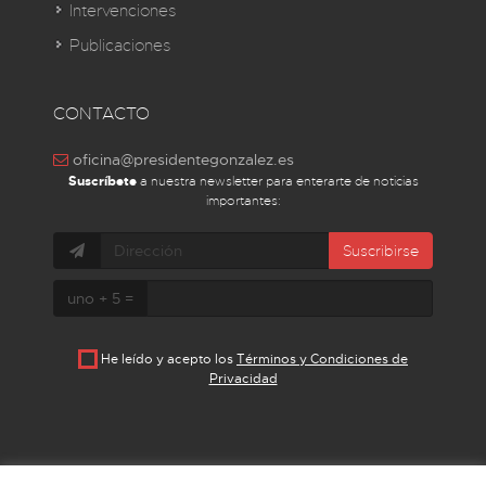
Intervenciones
Publicaciones
CONTACTO
oficina@presidentegonzalez.es
Suscríbete
a nuestra newsletter para enterarte de noticias
importantes:
Suscribirse
uno + 5 =
He leído y acepto los
Términos y Condiciones de
Privacidad