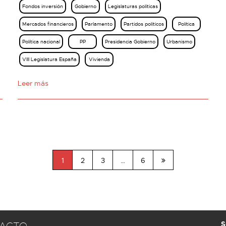
Fondos inversión
Gobierno
Legislaturas políticas
Mercados financieros
Parlamento
Partidos políticos
Política
Política nacional
PP
Presidencia Gobierno
Urbanismo
VIII Legislatura España
Vivienda
Leer más
1
2
3
…
6
S