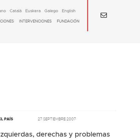
ano
Català
Euskera
Galego
English
CIONES
INTERVENCIONES
FUNDACIÓN
EL PAÍS
27 SEPTIEMBRE 2007
Izquierdas, derechas y problemas