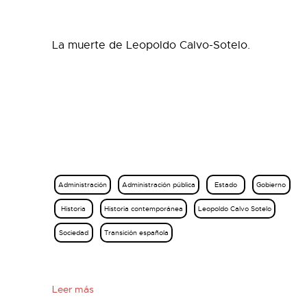
La muerte de Leopoldo Calvo-Sotelo.
Administración
Administración pública
Estado
Gobierno
Historia
Historia contemporánea
Leopoldo Calvo Sotelo
Sociedad
Transición española
Leer más