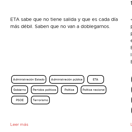
ETA sabe que no tiene salida y que es cada día
más débil. Saben que no van a doblegarnos.
Administración Estado
Administración pública
ETA
Gobierno
Partidos políticos
Política
Política nacional
PSOE
Terrorismo
Leer más