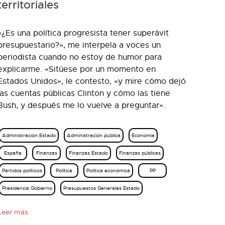
territoriales
«¿Es una política progresista tener superávit
presupuestario?», me interpela a voces un
periodista cuando no estoy de humor para
explicarme. «Sitúese por un momento en
Estados Unidos», le contesto, «y mire cómo dejó
las cuentas públicas Clinton y cómo las tiene
Bush, y después me lo vuelve a preguntar».
Administración Estado
Administración pública
Economía
España
Finanzas
Finanzas Estado
Finanzas públicas
Partidos políticos
Política
Política económica
PP
Presidencia Gobierno
Presupuestos Generales Estado
Leer más