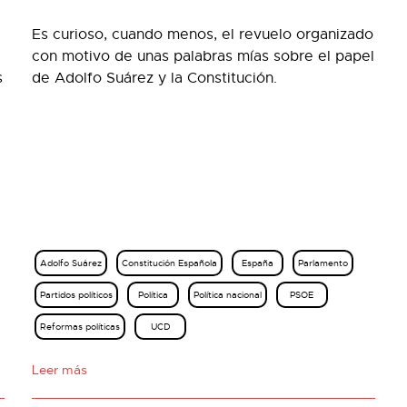
Es curioso, cuando menos, el revuelo organizado
con motivo de unas palabras mías sobre el papel
s
de Adolfo Suárez y la Constitución.
Adolfo Suárez
Constitución Española
España
Parlamento
Partidos políticos
Política
Política nacional
PSOE
Reformas políticas
UCD
Leer más