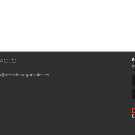
S
ACTO
n
a@presidentegonzalez.es
P