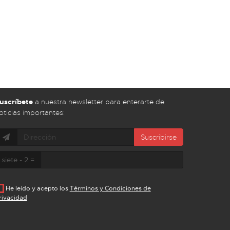
uscríbete
a nuestra newsletter para enterarte de
oticias importantes:
Suscribirse
siete - 2 =
He leído y acepto los
Términos y Condiciones de
rivacidad