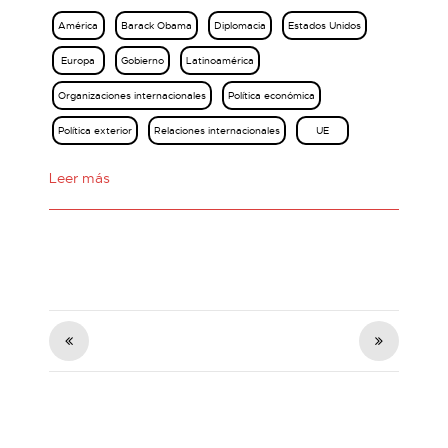
América
Barack Obama
Diplomacia
Estados Unidos
Europa
Gobierno
Latinoamérica
Organizaciones internacionales
Política económica
Política exterior
Relaciones internacionales
UE
Leer más