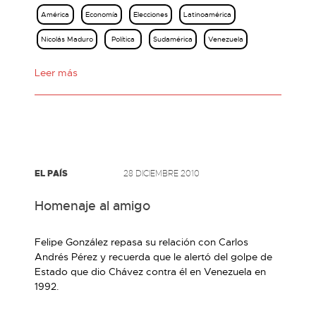
América
Economía
Elecciones
Latinoamérica
Nicolás Maduro
Política
Sudamérica
Venezuela
Leer más
EL PAÍS
28 DICIEMBRE 2010
Homenaje al amigo
Felipe González repasa su relación con Carlos
Andrés Pérez y recuerda que le alertó del golpe de
Estado que dio Chávez contra él en Venezuela en
1992.