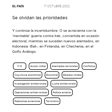
EL PAÍS
17 OCTUBRE 2002
Se olvidan las prioridades
Y continúa la incertidumbre. O se acrecienta con la
‘inevitable’ guerra contra Irak, convertida en ocasión
electoral, mientras se suceden nuevos atentados, en
Indonesia -Bali-, en Finlandia, en Chechenia, en el
Golfo Arábigo.
11-S
Acción militar
Atentados terroristas
Conflictos
Coyuntura económica
Economía
Estados Unidos
Investigación antiterrorista
Lucha antiterrorista
Operaciones antiterroristas
Política exterior
Relaciones exteriores
Terrorismo