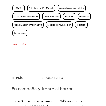
11-M
Administración Estado
Administración pública
Atentados terroristas
Comunicación
España
Gobierno
Manipulación informativa
Medios comunicación
Política
Terrorismo
Leer más
EL PAÍS
16 MARZO 2004
En campaña y frente al horror
El día 10 de marzo envié a EL PAÍS un artículo