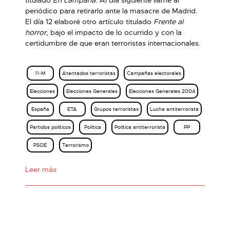
titulado
En campaña
. Al día siguiente llamé al
periódico para retirarlo ante la masacre de Madrid.
El día 12 elaboré otro artículo titulado
Frente al
horror
, bajo el impacto de lo ocurrido y con la
certidumbre de que eran terroristas internacionales.
11-M
Atentados terroristas
Campañas electorales
Elecciones
Elecciones Generales
Elecciones Generales 2004
España
ETA
Grupos terroristas
Lucha antiterrorista
Partidos políticos
Política
Política antiterrorista
PP
PSOE
Terrorismo
Leer más