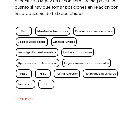
específica a la paz en el conflicto israelo-palestino
cuanto si hay que tomar posiciones en relación con
las propuestas de Estados Unidos.
11-S
Atentados terroristas
Cooperación antiterrorista
Cooperación policial
Estados Unidos
Investigación antiterrorista
Lucha antiterrorista
Operaciones antiterroristas
Organizaciones internacionales
PESC
PESD
Política exterior
Relaciones exteriores
Terrorismo
UE
Leer más