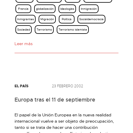
Francia
globalización
Ideologías
Inmigración
Inmigrantes
Migración
Política
Socialdemocracia
Sociedad
Terrorismo
Terrorismo islamista
Leer más
EL PAÍS
23 FEBRERO 2002
Europa tras el 11 de septiembre
El papel de la Unión Europea en la nueva realidad
internacional vuelve a ser objeto de preocupación,
tanto si se trata de hacer una contribución