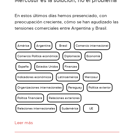
Mercosur es la solución, no el problema
En estos últimos días hemos presenciado, con
preocupación creciente, cómo se han agudizado las
tensiones comerciales entre Argentina y Brasil.
América
Argentina
Brasil
Comercio internacional
Comercio Política económica
Diplomacia
Economía
España
Estados Unidos
Finanzas
Indicadores económicos
Latinoamérica
Mercosur
Organizaciones internacionales
Paraguay
Política exterior
Política financiera
Relaciones exteriores
Relaciones internacionales
Sudamérica
UE
Leer más