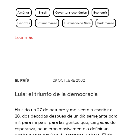
América
Brasil
Coyuntura económica
Economía
Finanzas
Latinoamérica
Luiz Inácio da Silva
Sudamérica
Leer más
EL PAÍS
29 OCTUBRE 2002
Lula: el triunfo de la democracia
Ha sido un 27 de octubre y me siento a escribir el
28, dos décadas después de un día semejante para
mí, para mi país, para las gentes que, cargadas de
esperanza, acudieron masivamente a definir un