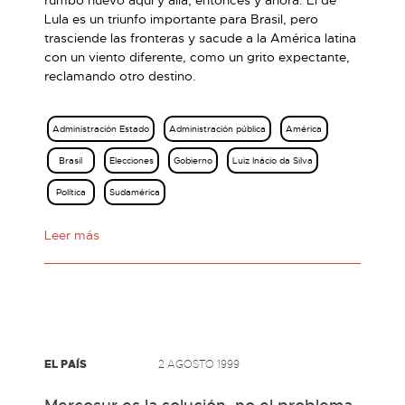
rumbo nuevo aquí y allá, entonces y ahora. El de
Lula es un triunfo importante para Brasil, pero
trasciende las fronteras y sacude a la América latina
con un viento diferente, como un grito expectante,
reclamando otro destino.
Administración Estado
Administración pública
América
Brasil
Elecciones
Gobierno
Luiz Inácio da Silva
Política
Sudamérica
Leer más
EL PAÍS
2 AGOSTO 1999