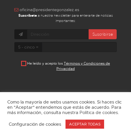
oficina@presidentegonzalez.es
Suscríbete
a nuestra newsletter para enterarte de noticias
importantes:
Suscribirse
5 - cinco =
He leído y acepto los
Términos y Condiciones de
Privacidad
Como la mayoría de webs usamos cookies. Si haces clic
en "Aceptar" entendemos que estás de acuerdo. Para
más información, consulta nuestra
Política de cookies
.
Aviso Legal
Política de privacidad
Cookies
Configuración de cookies
ACEPTAR TODAS