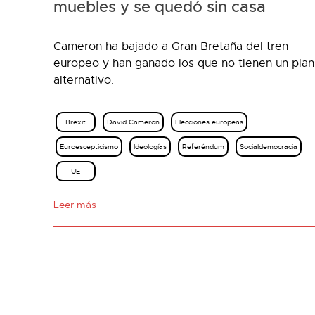
muebles y se quedó sin casa
Cameron ha bajado a Gran Bretaña del tren
europeo y han ganado los que no tienen un plan
alternativo.
Brexit
David Cameron
Elecciones europeas
Euroescepticismo
Ideologías
Referéndum
Socialdemocracia
UE
Leer más