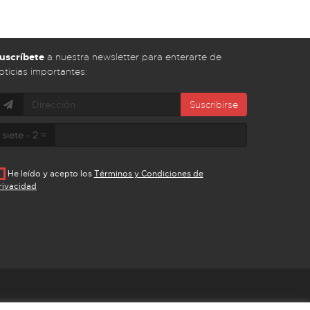
uscríbete
a nuestra newsletter para enterarte de
oticias importantes:
Suscribirse
siete - 2 =
He leído y acepto los
Términos y Condiciones de
rivacidad