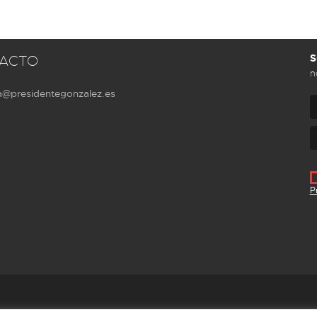
S
ACTO
n
a@presidentegonzalez.es
P
Aviso Legal
Política de privacidad
Cookies