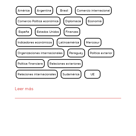
América
Argentina
Brasil
Comercio internacional
Comercio Política económica
Diplomacia
Economía
España
Estados Unidos
Finanzas
Indicadores económicos
Latinoamérica
Mercosur
Organizaciones internacionales
Paraguay
Política exterior
Política financiera
Relaciones exteriores
Relaciones internacionales
Sudamérica
UE
Leer más