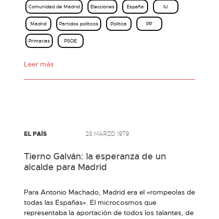
Comunidad de Madrid
Elecciones
España
IU
Madrid
Partidos políticos
Política
PP
Primarias
PSOE
Leer más
EL PAÍS
28 MARZO 1979
Tierno Galván: la esperanza de un
alcalde para Madrid
Para Antonio Machado, Madrid era el «rompeolas de
todas las Españas». El microcosmos que
representaba la aportación de todos los talantes, de