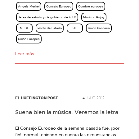
Angela Merkel
Consejo Europeo
Cumbre europea
Jefes de estado y de gobierno de la UE
Mariano Rajoy
MEDE
Pacto de Estado
UE
Unión bancaria
Unión Europea
Leer más
EL HUFFINGTON POST
4 JULIO 2012
Suena bien la música. Veremos la letra
El Consejo Europeo de la semana pasada fue, ¡por
fin!, normal teniendo en cuenta las circunstancias