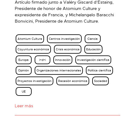
Artículo firmado junto a Valéry Giscard d’Estaing,
Presidente de honor de Atomium Culture y
expresidente de Francia, y Michelangelo Baracchi
Bonvicini, Presidente de Atomium Culture.
Atomium Culture
Centros investigación
Ciencia
Coyuntura económica
Crisis económica
Educación
Europa
i+d+i
Innovación
Investigación científica
Opinión
Organizaciones internacionales
Política científica
Proyectos investigación
Recesión económica
Sociedad
UE
Leer más