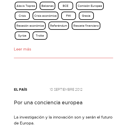
Alexis Tsipras
Balcanes
BCE
Comisión Europea
Crisis
Crisis económica
FMI
Grecia
Recesión económica
Referéndum
Rescate financiero
Syriza
Troika
Leer más
EL PAÍS
10 SEPTIEMBRE 2012
Por una conciencia europea
La investigación y la innovación son y serán el futuro
de Europa.