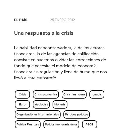
EL PAÍS
25 ENERO 2012
Una respuesta a la crisis
La habilidad neoconservadora, la de los actores
financieros, la de las agencias de calificación
consiste en hacernos olvidar las correcciones de
fondo que necesita el modelo de economía
financiera sin regulación y llena de humo que nos
llevó a esta catástrofe.
Crisis
Crisis económica
Crisis financiera
deuda
Euro
Ideologías
Moneda
Organizaciones internacionales
Partidos políticos
Política Finanzas
Política monetaria única
PSOE