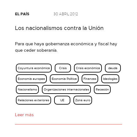
EL PAÍS
30 ABRIL 2012
Los nacionalismos contra la Unión
Para que haya gobernanza económica y fiscal hay
que ceder soberanía.
Coyuntura económica
Crisis
Crisis económica
deuda
Economía europea
Economía Política
Finanzas
Ideologías
Nacionalismo
Organizaciones internacionales
Recesión
Relaciones exteriores
UE
Zona euro
Leer más