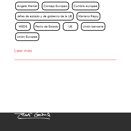
Angela Merkel
Consejo Europeo
Cumbre europea
Jefes de estado y de gobierno de la UE
Mariano Rajoy
MEDE
Pacto de Estado
UE
Unión bancaria
Unión Europea
Leer más