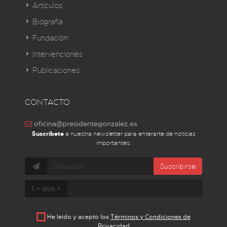
Artículos
Biografía
Fundación
Intervenciones
Publicaciones
CONTACTO
oficina@presidentegonzalez.es
Suscríbete
a nuestra newsletter para enterarte de noticias
importantes:
Suscribirse
1 + dos =
He leído y acepto los
Términos y Condiciones de
Privacidad