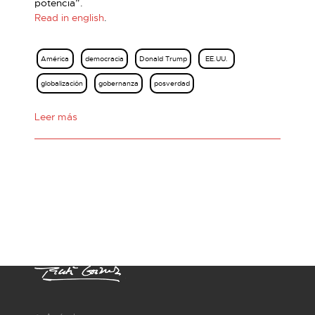
potencia”.
Read in english
.
América
democracia
Donald Trump
EE.UU.
globalización
gobernanza
posverdad
Leer más