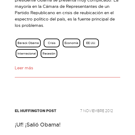
presidente Obama se presenta muy complicado. La
mayoría en la Cámara de Representantes de un
Partido Republicano en crisis de reubicación en el
espectro político del país, es la fuente principal de
los problemas.
Barack Obama
Crisis
Economía
EE.UU.
Internacional
Recesión
Leer más
EL HUFFINGTON POST
7 NOVIEMBRE 2012
¡Uf! ¡Salió Obama!