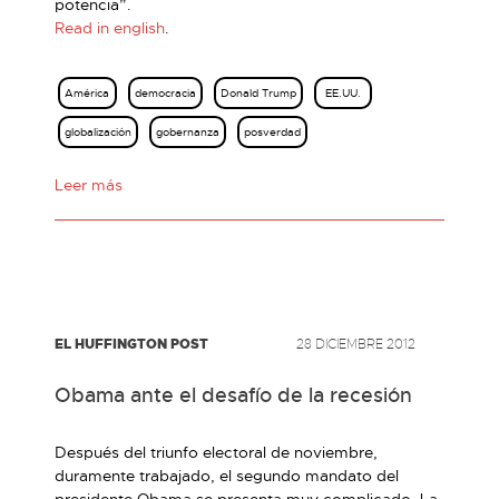
potencia”.
Read in english
.
América
democracia
Donald Trump
EE.UU.
globalización
gobernanza
posverdad
Leer más
EL HUFFINGTON POST
28 DICIEMBRE 2012
Obama ante el desafío de la recesión
Después del triunfo electoral de noviembre,
duramente trabajado, el segundo mandato del