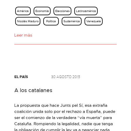
América
Economía
Elecciones
Latinoamérica
Nicolás Maduro
Política
Sudamérica
Venezuela
Leer más
EL PAÍS
30 AGOSTO 2015
A los catalanes
La propuesta que hace Junts pel Sí, esa extraña
coalición unida solo por el rechazo a España, puede
ser el comienzo de la verdadera “vía muerta” para
Cataluña. Rompiendo la legalidad, nadie que tenga
la obligación de cumplir la ley va a negociar nada.