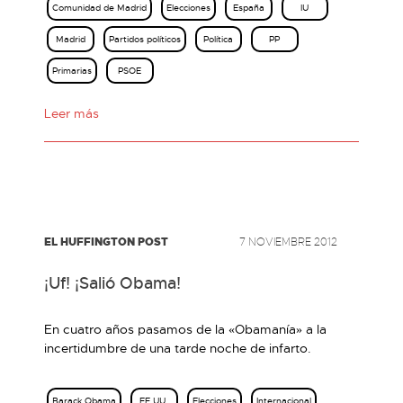
Comunidad de Madrid
Elecciones
España
IU
Madrid
Partidos políticos
Política
PP
Primarias
PSOE
Leer más
EL HUFFINGTON POST
7 NOVIEMBRE 2012
¡Uf! ¡Salió Obama!
En cuatro años pasamos de la «Obamanía» a la
incertidumbre de una tarde noche de infarto.
Barack Obama
EE.UU.
Elecciones
Internacional