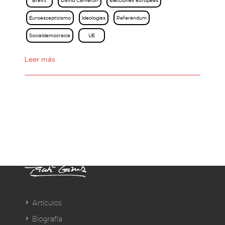
Brexit
David Cameron
Elecciones europeas
Euroescepticismo
Ideologías
Referéndum
Socialdemocracia
UE
Leer más
Artículos
Biografía