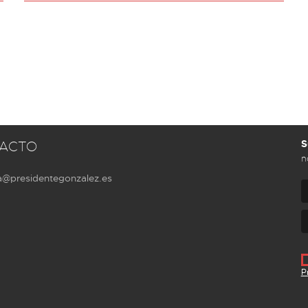
S
ACTO
n
a@presidentegonzalez.es
P