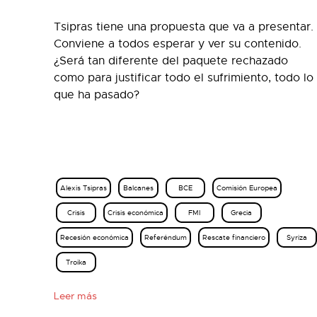
Tsipras tiene una propuesta que va a presentar.
Conviene a todos esperar y ver su contenido.
¿Será tan diferente del paquete rechazado
como para justificar todo el sufrimiento, todo lo
que ha pasado?
Alexis Tsipras
Balcanes
BCE
Comisión Europea
Crisis
Crisis económica
FMI
Grecia
Recesión económica
Referéndum
Rescate financiero
Syriza
Troika
Leer más