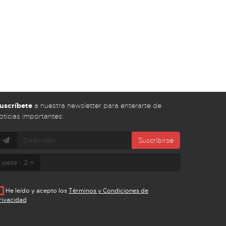
uscríbete
a nuestra newsletter para enterarte de
oticias importantes:
Suscribirse
siete - 2 =
He leído y acepto los
Términos y Condiciones de
rivacidad