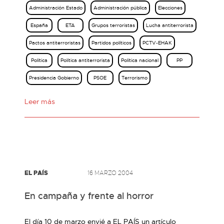
Administración Estado
Administración pública
Elecciones
España
ETA
Grupos terroristas
Lucha antiterrorista
Pactos antiterroristas
Partidos políticos
PCTV-EHAK
Política
Política antiterrorista
Política nacional
PP
Presidencia Gobierno
PSOE
Terrorismo
Leer más
EL PAÍS
16 MARZO 2004
En campaña y frente al horror
El día 10 de marzo envié a EL PAÍS un artículo