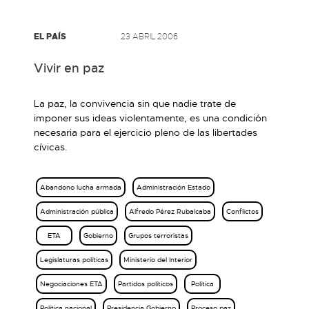
EL PAÍS
23 ABRIL 2006
Vivir en paz
La paz, la convivencia sin que nadie trate de
imponer sus ideas violentamente, es una condición
necesaria para el ejercicio pleno de las libertades
cívicas.
Abandono lucha armada
Administración Estado
Administración pública
Alfredo Pérez Rubalcaba
Conflictos
ETA
Gobierno
Grupos terroristas
Legislaturas políticas
Ministerio del Interior
Negociaciones ETA
Partidos políticos
Política
Política nacional
Presidencia Gobierno
Proceso paz