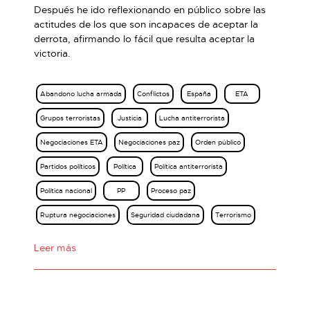
Después he ido reflexionando en público sobre las
actitudes de los que son incapaces de aceptar la
derrota, afirmando lo fácil que resulta aceptar la
victoria.
Abandono lucha armada
Conflictos
España
ETA
Grupos terroristas
Justicia
Lucha antiterrorista
Negociaciones ETA
Negociaciones paz
Orden público
Partidos políticos
Política
Política antiterrorista
Política nacional
PP
Proceso paz
Ruptura negociaciones
Seguridad ciudadana
Terrorismo
Leer más