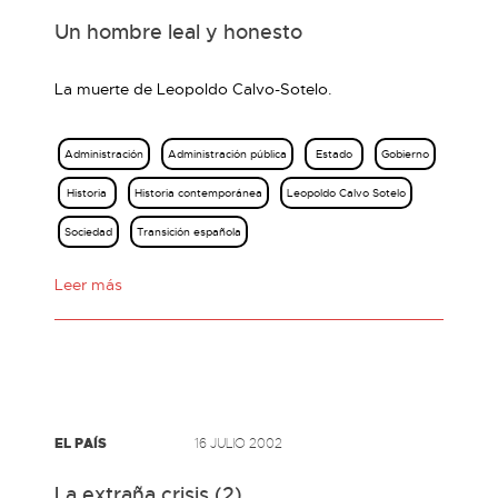
Un hombre leal y honesto
La muerte de Leopoldo Calvo-Sotelo.
Administración
Administración pública
Estado
Gobierno
Historia
Historia contemporánea
Leopoldo Calvo Sotelo
Sociedad
Transición española
Leer más
EL PAÍS
16 JULIO 2002
La extraña crisis (2)