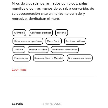
Miles de ciudadanos, armados con picos, palas,
martillos o con las manos de su rabia contenida, de
su desesperación ante un horizonte cerrado y
represivo, derribaban el muro.
Alemania
Conflictos políticos
Historia
Historia contemporánea
Muro Berlín
Partidos políticos
Política
Política exterior
Relaciones exteriores
Reunificación
Segunda Guerra Mundial
Unificación alemana
Leer más
EL PAÍS
4 MAYO 2008