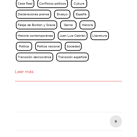
Casa Real
Conflictos políticos
Cultura
Declaraciones prensa
Ensayo
España
Felipe de Borbón y Grecia
Gente
Historia
Historia contemporánea
Juan Luis Cebrián
Literatura
Política
Política nacional
Sociedad
Transición democrática
Transición española
Leer más