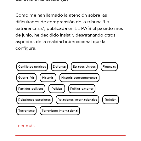
Como me han llamado la atención sobre las
dificultades de comprensión de la tribuna ‘La
extraña crisis’, publicada en EL PAÍS el pasado mes
de junio, he decidido insistir, desgranando otros
aspectos de la realidad internacional que la
configura.
Conflictos políticos
Defensa
Estados Unidos
Finanzas
Guerra fría
Historia
Historia contemporánea
Partidos políticos
Política
Política exterior
Relaciones exteriores
Relaciones internacionales
Religión
Terrorismo
Terrorismo internacional
Leer más