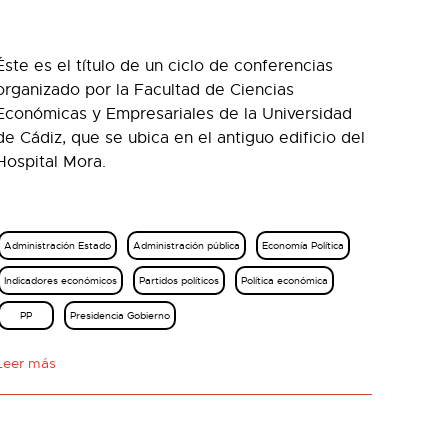
Éste es el título de un ciclo de conferencias
organizado por la Facultad de Ciencias
Económicas y Empresariales de la Universidad
de Cádiz, que se ubica en el antiguo edificio del
Hospital Mora.
Administración Estado
Administración pública
Economía Política
Indicadores económicos
Partidos políticos
Política económica
PP
Presidencia Gobierno
Leer más