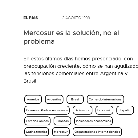
EL PAÍS
2 AGOSTO 1999
Mercosur es la solución, no el
problema
En estos últimos días hemos presenciado, con
preocupación creciente, cómo se han agudizad
las tensiones comerciales entre Argentina y
Brasil.
América
Argentina
Brasil
Comercio internacional
Comercio Política económica
Diplomacia
Economía
España
Estados Unidos
Finanzas
Indicadores económicos
Latinoamérica
Mercosur
Organizaciones internacionales