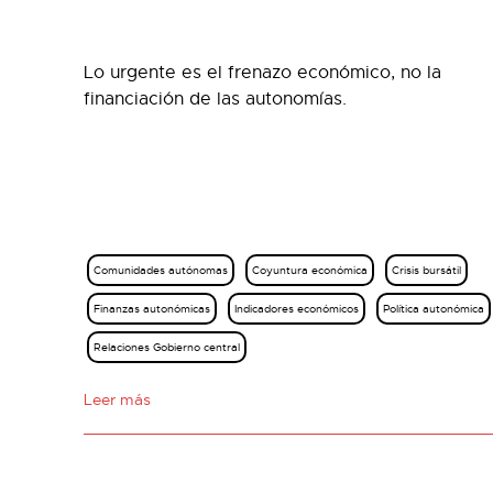
Lo urgente es el frenazo económico, no la
financiación de las autonomías.
Comunidades autónomas
Coyuntura económica
Crisis bursátil
Finanzas autonómicas
Indicadores económicos
Política autonómica
Relaciones Gobierno central
Leer más