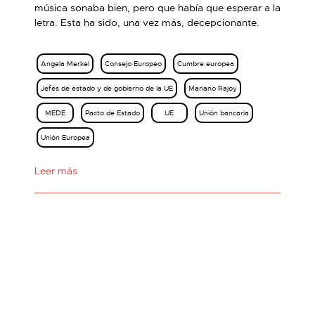
música sonaba bien, pero que había que esperar a la
letra. Esta ha sido, una vez más, decepcionante.
Angela Merkel
Consejo Europeo
Cumbre europea
Jefes de estado y de gobierno de la UE
Mariano Rajoy
MEDE
Pacto de Estado
UE
Unión bancaria
Unión Europea
Leer más