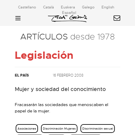
Castellano
Català
Euskera
Galego
English
Español
ARTÍCULOS
desde 1978
Legislación
EL PAÍS
16 FEBRERO 2008
Mujer y sociedad del conocimiento
Fracasarán las sociedades que menoscaben el
papel de la mujer.
Asociaciones
Discriminación Mujeres
Discriminación sexual