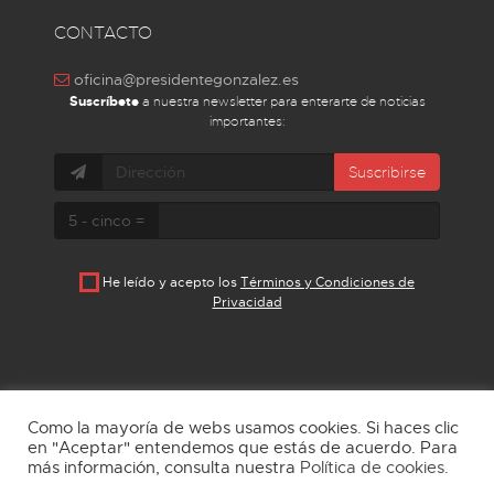
CONTACTO
oficina@presidentegonzalez.es
Suscríbete
a nuestra newsletter para enterarte de noticias
importantes:
Suscribirse
5 - cinco =
He leído y acepto los
Términos y Condiciones de
Privacidad
Como la mayoría de webs usamos cookies. Si haces clic
en "Aceptar" entendemos que estás de acuerdo. Para
más información, consulta nuestra
Política de cookies
.