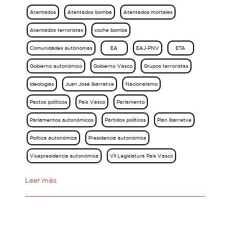
Atentados
Atentados bomba
Atentados mortales
Atentados terroristas
coche bomba
Comunidades autónomas
EA
EAJ-PNV
ETA
Gobierno autonómico
Gobierno Vasco
Grupos terroristas
Ideologías
Juan José Ibarretxe
Nacionalismo
Pactos políticos
País Vasco
Parlamento
Parlamentos autonómicos
Partidos políticos
Plan Ibarretxe
Política autonómica
Presidencia autonómica
Vicepresidencia autonómica
VII Legislatura País Vasco
Leer más