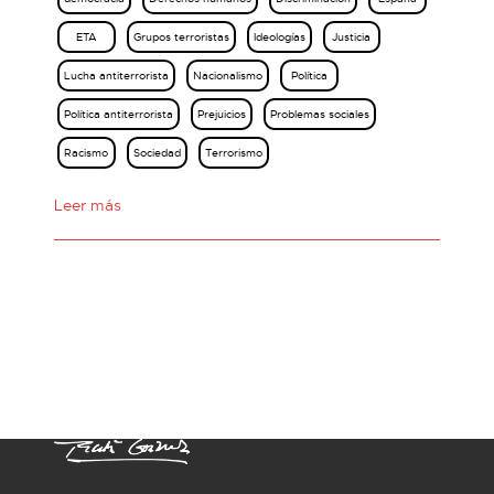
ETA
Grupos terroristas
Ideologías
Justicia
Lucha antiterrorista
Nacionalismo
Política
Política antiterrorista
Prejuicios
Problemas sociales
Racismo
Sociedad
Terrorismo
Leer más