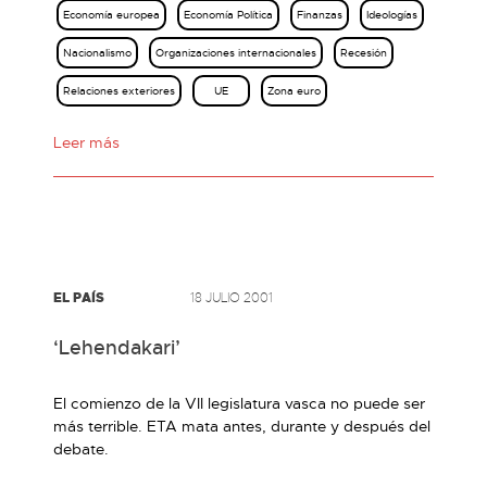
Economía europea
Economía Política
Finanzas
Ideologías
Nacionalismo
Organizaciones internacionales
Recesión
Relaciones exteriores
UE
Zona euro
Leer más
EL PAÍS
18 JULIO 2001
‘Lehendakari’
El comienzo de la VII legislatura vasca no puede ser
más terrible. ETA mata antes, durante y después del
debate.