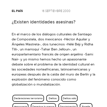
EL PAÍS
16 SEPTIEMBRE 2000
¿Existen identidades asesinas?
En el marco de los diálogos culturales de Santiago
de Compostela, dos mexicanos -Héctor Aguilar y
Ángeles Mastreta-, dos tunecinos -Hélé Béji y Ridha
Tlili-, un marroquí -Tahar Ben Jelloun-, un
europarlamentario francés de origen argelino -Sami
Naïr- y yo mismo hemos hecho un apasionante
debate sobre el problema de la identidad cultural en
las sociedades norteafricanas, latinoamericanas y
europeas después de la caída del muro de Berlín y la
explosión del fenómeno conocido como
globalización o mundialización.
Declaraciones terrorismo
Delitos
Delitos odio
democracia
Derechos humanos
Discriminación
España