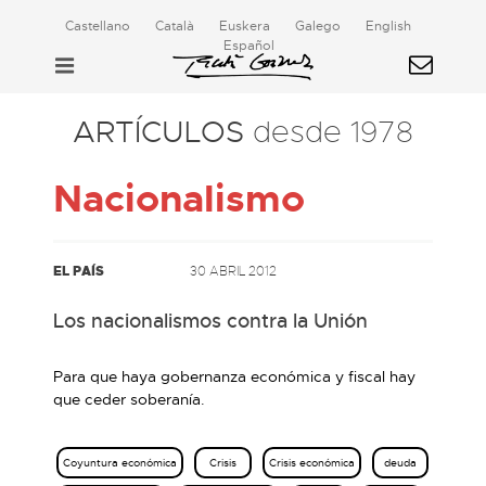
Castellano
Català
Euskera
Galego
English
Español
ARTÍCULOS
desde 1978
Nacionalismo
EL PAÍS
30 ABRIL 2012
Los nacionalismos contra la Unión
Para que haya gobernanza económica y fiscal hay
que ceder soberanía.
Coyuntura económica
Crisis
Crisis económica
deuda