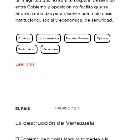
tal magnitud que no admiten espera. La división
entre Gobierno y oposición no facilita que se
aborden medidas para resolver una triple crisis:
institucional, social y económica, de seguridad.
América
Latinoamérica
Nicolás Maduro
Opinión
Sudamérica
Venezuela
Leer más
EL PAÍS
2 ENERO 2016
La destrucción de Venezuela
El Gobierno de Nicolás Maduro torpedea a la