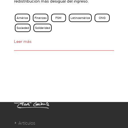
redistribución más desigual del ingreso.
América
Finanzas
FSM
Latinoamérica
ONG
Sociedad
Solidaridad
Leer más
Artículos