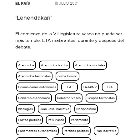
EL PAÍS
18 JULIO 2001
‘Lehendakari’
El comienzo de la VII legislatura vasca no puede ser
más terrible. ETA mata antes, durante y después del
debate.
Atentados
Atentados bomba
Atentados mortales
Atentados terroristas
coche bomba
Comunidades autónomas
EA
EAJ-PNV
ETA
Gobierno autonómico
Gobierno Vasco
Grupos terroristas
Ideologías
Juan José Ibarretxe
Nacionalismo
Pactos políticos
País Vasco
Parlamento
Parlamentos autonómicos
Partidos políticos
Plan Ibarretxe