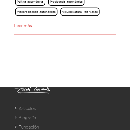
Política autonómica
Presidencia autonómica
Vicepresidencia autonómica
VII Legislatura País Vasco
Leer más
Artículos
Biografía
Fundación