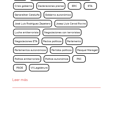
Crisis gobierno
Declaraciones prensa
ERC
ETA
Generalitat Cataluña
Gobierno autonómico
José Luis Rodríguez Zapatero
Josep Lluís Carod Rovira
Lucha antiterrorista
Negociaciones con terroristas
Negociaciones ETA
Pactos políticos
Parlamento
Parlamentos autonómicos
Partidos políticos
Pasqual Maragall
Política antiterrorista
Política autonómica
PSC
PSOE
VII Legislatura
Leer más