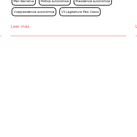
Plan Ibarretxe
Política autonómica
Presidencia autonómica
Vicepresidencia autonómica
VII Legislatura País Vasco
Leer más