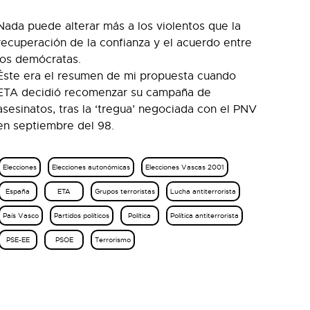
Nada puede alterar más a los violentos que la
recuperación de la confianza y el acuerdo entre
los demócratas.
Éste era el resumen de mi propuesta cuando
ETA decidió recomenzar su campaña de
asesinatos, tras la ‘tregua’ negociada con el PNV
en septiembre del 98.
Elecciones
Elecciones autonómicas
Elecciones Vascas 2001
España
ETA
Grupos terroristas
Lucha antiterrorista
País Vasco
Partidos políticos
Política
Política antiterrorista
PSE-EE
PSOE
Terrorismo