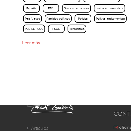
España
ETA
Grupos terroristas
Lucha antiterrorista
País Vasco
Partidos políticos
Política
Política antiterrorista
PSE-EE PSOE
PSOE
Terrorismo
Leer más
CONT
oficin
Artículos