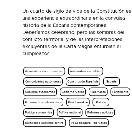
Un cuarto de siglo de vida de la Constitución es
una experiencia extraordinaria en la convulsa
historia de la España contemporánea.
Deberíamos celebrarlo, pero las sombras del
conflicto territorial y de las interpretaciones
excluyentes de la Carta Magna enturbian el
cumpleaños.
Administración autonómica
Administración pública
Comunidades autónomas
Constitución Española
España
Gobierno autonómico
Gobierno Vasco
País Vasco
Parlamento
Parlamentos autonómicos
Plan Ibarretxe
Política
Política autonómica
Política nacional
Reformas políticas
Relaciones Gobierno central
VII Legislatura País Vasco