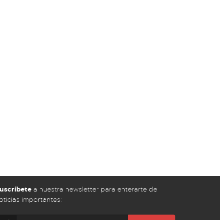
uscríbete
a nuestra newsletter para enterarte de
oticias importantes: