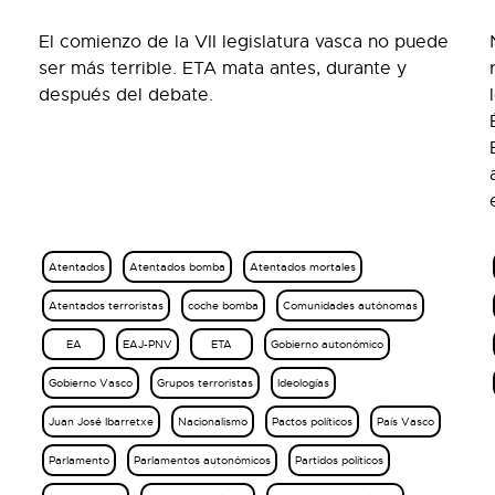
El comienzo de la VII legislatura vasca no puede
ser más terrible. ETA mata antes, durante y
después del debate.
Atentados
Atentados bomba
Atentados mortales
Atentados terroristas
coche bomba
Comunidades autónomas
EA
EAJ-PNV
ETA
Gobierno autonómico
Gobierno Vasco
Grupos terroristas
Ideologías
Juan José Ibarretxe
Nacionalismo
Pactos políticos
País Vasco
Parlamento
Parlamentos autonómicos
Partidos políticos