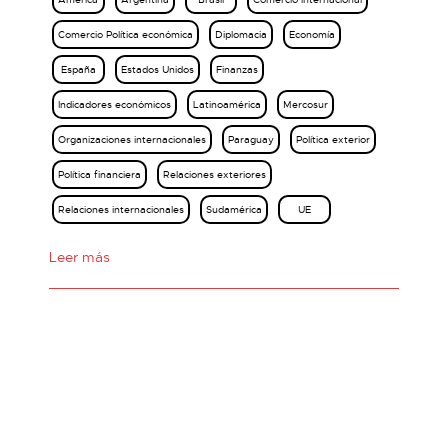
Comercio Política económica
Diplomacia
Economía
España
Estados Unidos
Finanzas
Indicadores económicos
Latinoamérica
Mercosur
Organizaciones internacionales
Paraguay
Política exterior
Política financiera
Relaciones exteriores
Relaciones internacionales
Sudamérica
UE
Leer más