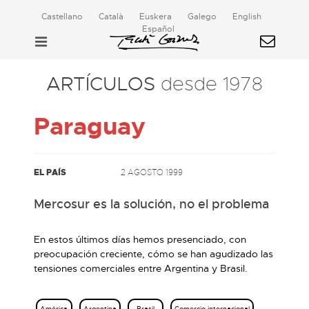
Castellano
Català
Euskera
Galego
English
Español
ARTÍCULOS
desde 1978
Paraguay
EL PAÍS
2 AGOSTO 1999
Mercosur es la solución, no el problema
En estos últimos días hemos presenciado, con
preocupación creciente, cómo se han agudizado las
tensiones comerciales entre Argentina y Brasil.
América
Argentina
Brasil
Comercio internacional