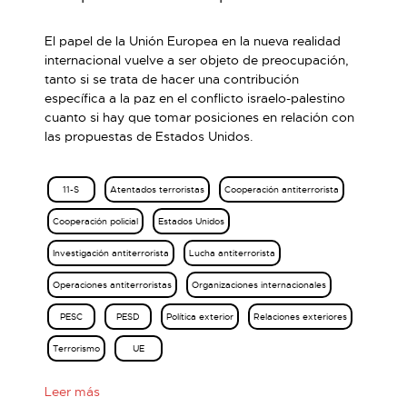
El papel de la Unión Europea en la nueva realidad
internacional vuelve a ser objeto de preocupación,
tanto si se trata de hacer una contribución
específica a la paz en el conflicto israelo-palestino
cuanto si hay que tomar posiciones en relación con
las propuestas de Estados Unidos.
11-S
Atentados terroristas
Cooperación antiterrorista
Cooperación policial
Estados Unidos
Investigación antiterrorista
Lucha antiterrorista
Operaciones antiterroristas
Organizaciones internacionales
PESC
PESD
Política exterior
Relaciones exteriores
Terrorismo
UE
Leer más