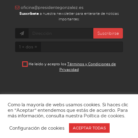
oficina@presidentegonzalez.es
Suscríbete
a nuestra newsletter para enterarte de noticias
importantes:
Suscribirse
1 + dos =
He leído y acepto los
Términos y Condiciones de
Privacidad
Como la mayoría de webs usamos cookies. Si haces clic
en "Aceptar" entendemos que estás de acuerdo. Para
más información, consulta nuestra
Política de cookies
.
Aviso Legal
Política de privacidad
Cookies
Configuración de cookies
ACEPTAR TODAS