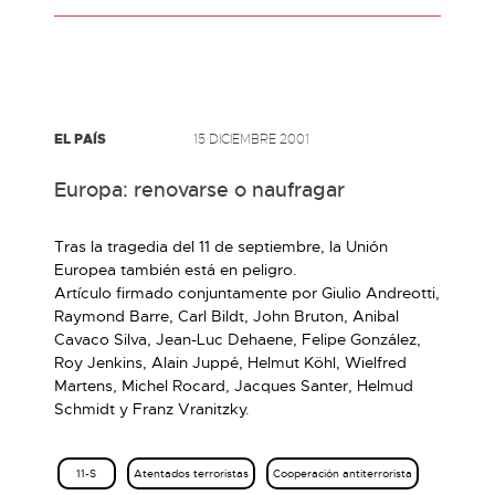
EL PAÍS
15 DICIEMBRE 2001
Europa: renovarse o naufragar
Tras la tragedia del 11 de septiembre, la Unión
Europea también está en peligro.
Artículo firmado conjuntamente por Giulio Andreotti,
Raymond Barre, Carl Bildt, John Bruton, Anibal
Cavaco Silva, Jean-Luc Dehaene, Felipe González,
Roy Jenkins, Alain Juppé, Helmut Köhl, Wielfred
Martens, Michel Rocard, Jacques Santer, Helmud
Schmidt y Franz Vranitzky.
11-S
Atentados terroristas
Cooperación antiterrorista