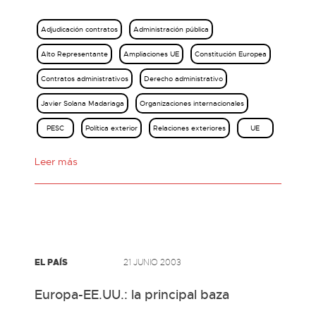
Adjudicación contratos
Administración pública
Alto Representante
Ampliaciones UE
Constitución Europea
Contratos administrativos
Derecho administrativo
Javier Solana Madariaga
Organizaciones internacionales
PESC
Política exterior
Relaciones exteriores
UE
Leer más
EL PAÍS
21 JUNIO 2003
Europa-EE.UU.: la principal baza