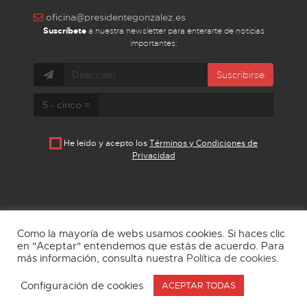
oficina@presidentegonzalez.es
Suscríbete
a nuestra newsletter para enterarte de noticias
importantes:
Suscribirse
5 - cinco =
He leído y acepto los
Términos y Condiciones de
Privacidad
Como la mayoría de webs usamos cookies. Si haces clic
en "Aceptar" entendemos que estás de acuerdo. Para
más información, consulta nuestra
Política de cookies
.
Aviso Legal
Política de privacidad
Cookies
Configuración de cookies
ACEPTAR TODAS