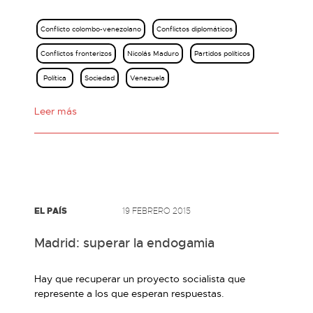
Conflicto colombo-venezolano
Conflictos diplomáticos
Conflictos fronterizos
Nicolás Maduro
Partidos políticos
Política
Sociedad
Venezuela
Leer más
EL PAÍS
19 FEBRERO 2015
Madrid: superar la endogamia
Hay que recuperar un proyecto socialista que
represente a los que esperan respuestas.