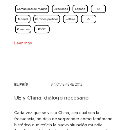
Comunidad de Madrid
Elecciones
España
IU
Madrid
Partidos políticos
Política
PP
Primarias
PSOE
Leer más
EL PAÍS
3 NOVIEMBRE 2012
UE y China: diálogo necesario
Cada vez que se visita China, sea cual sea la
frecuencia, no deja de sorprender como fenómeno
histórico que refleja la nueva situación mundial.