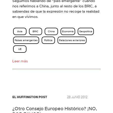
Seguimos hablando de “país emergente” cuando
nos referimos a China, junto al resto de los BRIC, a
sabiendas de que la expresión no recoge la realidad
en que vivimos.
Asia
BRIC
China
Economía
Geopolítica
Países emergentes
Política
Relaciones exteriores
UE
Leer más
EL HUFFINGTON POST
28 JUNIO 2012
¿Otro Consejo Europeo Histórico? ¡NO,