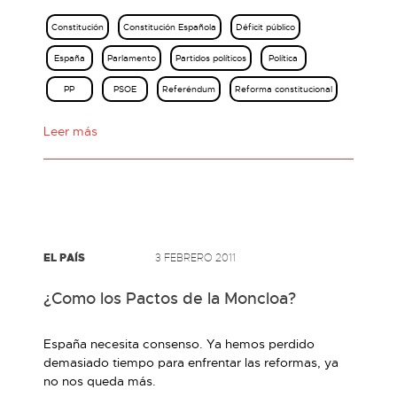
Constitución
Constitución Española
Déficit público
España
Parlamento
Partidos políticos
Política
PP
PSOE
Referéndum
Reforma constitucional
Leer más
EL PAÍS
3 FEBRERO 2011
¿Como los Pactos de la Moncloa?
España necesita consenso. Ya hemos perdido
demasiado tiempo para enfrentar las reformas, ya
no nos queda más.