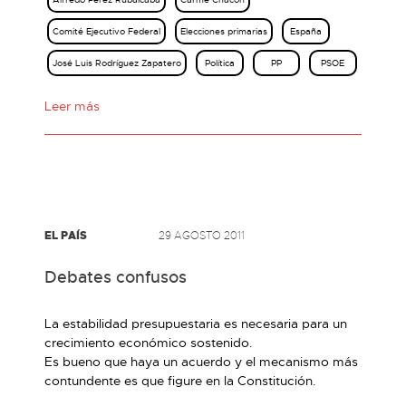
Comité Ejecutivo Federal
Elecciones primarias
España
José Luis Rodríguez Zapatero
Política
PP
PSOE
Leer más
EL PAÍS
29 AGOSTO 2011
Debates confusos
La estabilidad presupuestaria es necesaria para un
crecimiento económico sostenido.
Es bueno que haya un acuerdo y el mecanismo más
contundente es que figure en la Constitución.