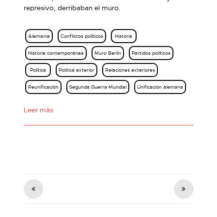
represivo, derribaban el muro.
Alemania
Conflictos políticos
Historia
Historia contemporánea
Muro Berlín
Partidos políticos
Política
Política exterior
Relaciones exteriores
Reunificación
Segunda Guerra Mundial
Unificación alemana
Leer más