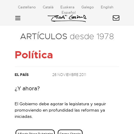
Castellano
Català
Euskera
Galego
English
Español
ARTÍCULOS
desde 1978
Política
EL PAÍS
26 NOVIEMBRE 2011
¿Y ahora?
El Gobierno debe agotar la legislatura y seguir
promoviendo en profundidad las reformas ya
iniciadas.
Alfredo Pérez Rubalcaba
Carme Chacón