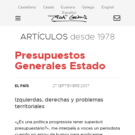
Castellano
Català
Euskera
Galego
English
Español
ARTÍCULOS
desde 1978
Presupuestos
Generales Estado
EL PAÍS
27 SEPTIEMBRE 2007
Izquierdas, derechas y problemas
territoriales
«¿Es una política progresista tener superávit
presupuestario?», me interpela a voces un periodista
cuando no estoy de humor para explicarme.