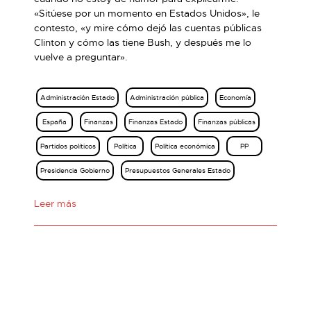
«Sitúese por un momento en Estados Unidos», le
contesto, «y mire cómo dejó las cuentas públicas
Clinton y cómo las tiene Bush, y después me lo
vuelve a preguntar».
Administración Estado
Administración pública
Economía
España
Finanzas
Finanzas Estado
Finanzas públicas
Partidos políticos
Política
Política económica
PP
Presidencia Gobierno
Presupuestos Generales Estado
Leer más