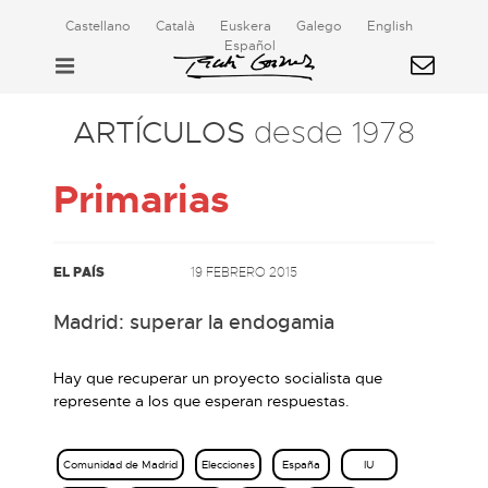
Castellano
Català
Euskera
Galego
English
Español
ARTÍCULOS
desde 1978
Primarias
EL PAÍS
19 FEBRERO 2015
Madrid: superar la endogamia
Hay que recuperar un proyecto socialista que
represente a los que esperan respuestas.
Comunidad de Madrid
Elecciones
España
IU