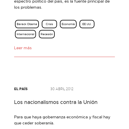
espectro político del país, es la fuente principal de
los problemas.
Barack Obama
Crisis
Economía
EE.UU.
Internacional
Recesión
Leer más
EL PAÍS
30 ABRIL 2012
Los nacionalismos contra la Unión
Para que haya gobernanza económica y fiscal hay
que ceder soberanía.