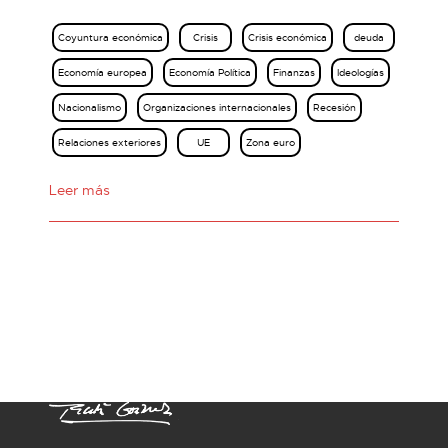
Coyuntura económica
Crisis
Crisis económica
deuda
Economía europea
Economía Política
Finanzas
Ideologías
Nacionalismo
Organizaciones internacionales
Recesión
Relaciones exteriores
UE
Zona euro
Leer más